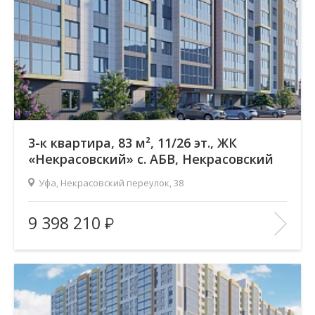
Отделка помещения:
без отделки
Год постройки дома:
—
В ИЗБРАННОЕ
3-к квартира, 83 м², 11/26 эт., ЖК
«Некрасовский» с. АБВ, Некрасовский
переулок
Уфа, Некрасовский переулок, 38
Жилой комплекс:
ЖК «Некрасовский» с. АБВ
9 398 210
Количество комнат:
3
Район:
Зеленая роща
Этажность:
26
2
Общая площадь:
83.17 м
Отделка помещения:
без отделки