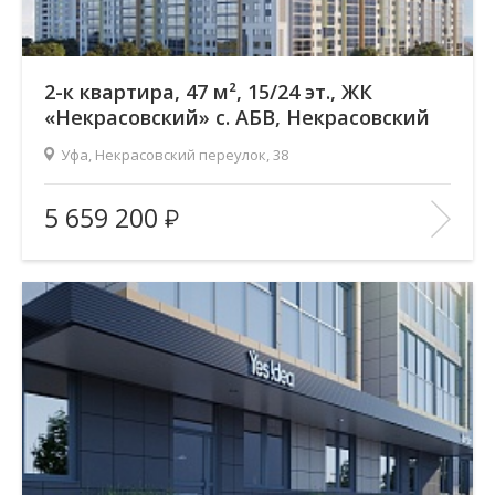
2-к квартира, 47 м², 15/24 эт., ЖК
«Некрасовский» с. АБВ, Некрасовский
переулок
Уфа, Некрасовский переулок, 38
Жилой комплекс:
ЖК «Некрасовский» с. АБВ
5 659 200
Количество комнат:
2
Район:
Зеленая роща
Этажность:
24
2
Общая площадь:
47.16 м
Отделка помещения:
без отделки
Год постройки дома:
2025
В ИЗБРАННОЕ