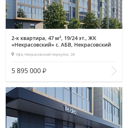
2-к квартира, 47 м², 19/24 эт., ЖК
«Некрасовский» с. АБВ, Некрасовский
переулок
Уфа, Некрасовский переулок, 38
Жилой комплекс:
ЖК «Некрасовский» с. АБВ
5 895 000
Количество комнат:
2
Район:
Зеленая роща
Этажность:
24
2
Общая площадь:
47.16 м
Отделка помещения:
без отделки
Год постройки дома:
2025
В ИЗБРАННОЕ