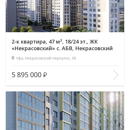
В ИЗБРАННОЕ
2-к квартира, 47 м², 18/24 эт., ЖК
«Некрасовский» с. АБВ, Некрасовский
переулок
Уфа, Некрасовский переулок, 38
Жилой комплекс:
ЖК «Некрасовский» с. АБВ
5 895 000
Количество комнат:
2
Район:
Зеленая роща
Этажность:
24
2
Общая площадь:
47.16 м
Отделка помещения:
без отделки
Год постройки дома:
2025
В ИЗБРАННОЕ