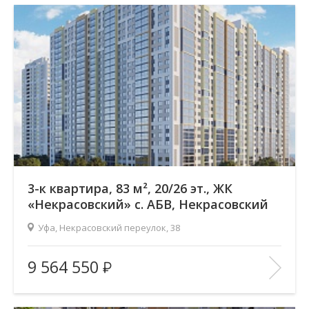
Этажность:
26
2
Общая площадь:
71.17 м
Отделка помещения:
без отделки
Год постройки дома:
—
В ИЗБРАННОЕ
3-к квартира, 83 м², 20/26 эт., ЖК
«Некрасовский» с. АБВ, Некрасовский
переулок
Уфа, Некрасовский переулок, 38
Жилой комплекс:
ЖК «Некрасовский» с. АБВ
9 564 550
Количество комнат:
3
Район:
Зеленая роща