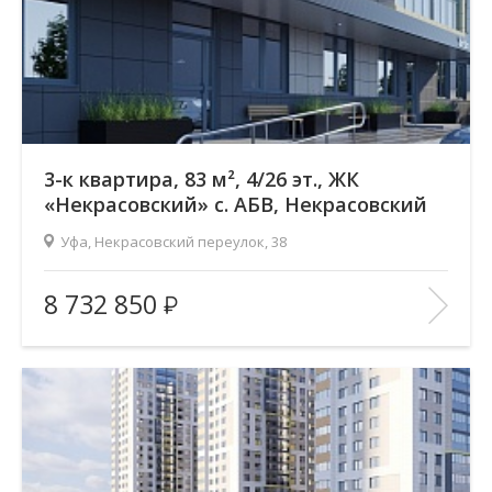
В ИЗБРАННОЕ
3-к квартира, 83 м², 4/26 эт., ЖК
«Некрасовский» с. АБВ, Некрасовский
переулок
Уфа, Некрасовский переулок, 38
Жилой комплекс:
ЖК «Некрасовский» с. АБВ
8 732 850
Количество комнат:
3
Район:
Зеленая роща
Этажность:
26
2
Общая площадь:
83.17 м
Отделка помещения:
без отделки
Год постройки дома:
—