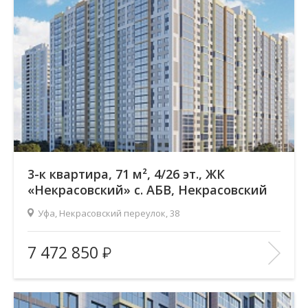
2
Общая площадь:
83.17 м
Отделка помещения:
без отделки
Год постройки дома:
—
В ИЗБРАННОЕ
3-к квартира, 71 м², 4/26 эт., ЖК
«Некрасовский» с. АБВ, Некрасовский
переулок
Уфа, Некрасовский переулок, 38
Жилой комплекс:
ЖК «Некрасовский» с. АБВ
7 472 850
Количество комнат:
3
Район:
Зеленая роща
Этажность:
26