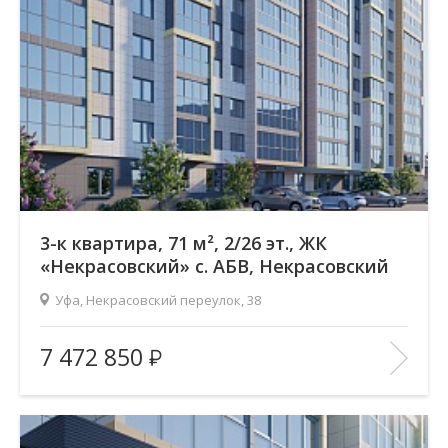
2
Общая площадь:
71.17 м
Отделка помещения:
без отделки
Год постройки дома:
—
В ИЗБРАННОЕ
3-к квартира, 71 м², 2/26 эт., ЖК
«Некрасовский» с. АБВ, Некрасовский
переулок
Уфа, Некрасовский переулок, 38
Жилой комплекс:
ЖК «Некрасовский» с. АБВ
7 472 850
Количество комнат:
3
Район:
Зеленая роща
Этажность:
26