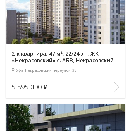
Год постройки дома:
2025
В ИЗБРАННОЕ
2-к квартира, 47 м², 22/24 эт., ЖК
«Некрасовский» с. АБВ, Некрасовский
переулок
Уфа, Некрасовский переулок, 38
Жилой комплекс:
ЖК «Некрасовский» с. АБВ
5 895 000
Количество комнат:
2
Район:
Зеленая роща
Этажность:
24
2
Общая площадь:
47.16 м
Отделка помещения:
без отделки