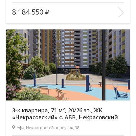
Жилой комплекс:
ЖК «Некрасовский» с. АБВ
8 184 550
Количество комнат:
3
Район:
Зеленая роща
Этажность:
26
2
Общая площадь:
71.17 м
Отделка помещения:
без отделки
Год постройки дома:
—
В ИЗБРАННОЕ
3-к квартира, 71 м², 20/26 эт., ЖК
«Некрасовский» с. АБВ, Некрасовский
переулок
Уфа, Некрасовский переулок, 38