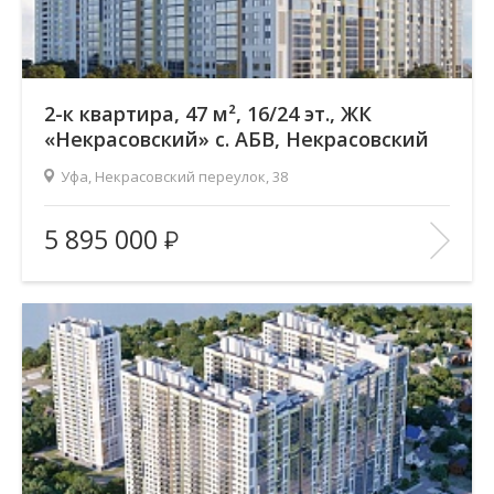
2-к квартира, 47 м², 16/24 эт., ЖК
«Некрасовский» с. АБВ, Некрасовский
переулок
Уфа, Некрасовский переулок, 38
Жилой комплекс:
ЖК «Некрасовский» с. АБВ
5 895 000
Количество комнат:
2
Район:
Зеленая роща
Этажность:
24
2
Общая площадь:
47.16 м
Отделка помещения:
без отделки
Год постройки дома:
2025
В ИЗБРАННОЕ