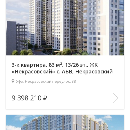
Отделка помещения:
без отделки
Год постройки дома:
—
В ИЗБРАННОЕ
3-к квартира, 83 м², 13/26 эт., ЖК
«Некрасовский» с. АБВ, Некрасовский
переулок
Уфа, Некрасовский переулок, 38
Жилой комплекс:
ЖК «Некрасовский» с. АБВ
9 398 210
Количество комнат:
3
Район:
Зеленая роща
Этажность:
26
2
Общая площадь:
83.17 м