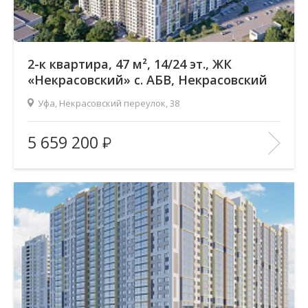
2-к квартира, 47 м², 14/24 эт., ЖК
«Некрасовский» с. АБВ, Некрасовский
переулок
Уфа, Некрасовский переулок, 38
Жилой комплекс:
ЖК «Некрасовский» с. АБВ
5 659 200
Количество комнат:
2
Район:
Зеленая роща
Этажность:
24
2
Общая площадь:
47.16 м
Отделка помещения:
без отделки
Год постройки дома:
2025
В ИЗБРАННОЕ