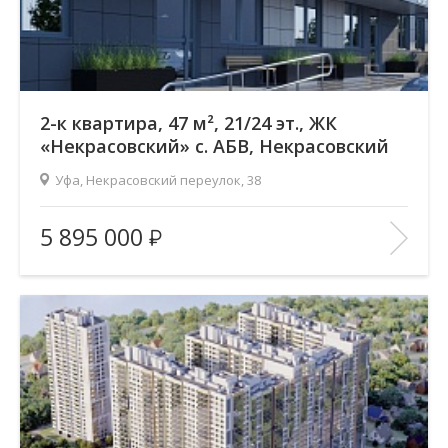
2-к квартира, 47 м², 21/24 эт., ЖК
«Некрасовский» с. АБВ, Некрасовский
переулок
Уфа, Некрасовский переулок, 38
Жилой комплекс:
ЖК «Некрасовский» с. АБВ
5 895 000
Количество комнат:
2
Район:
Зеленая роща
Этажность:
24
2
Общая площадь:
47.16 м
Отделка помещения:
без отделки
Год постройки дома:
2025
В ИЗБРАННОЕ