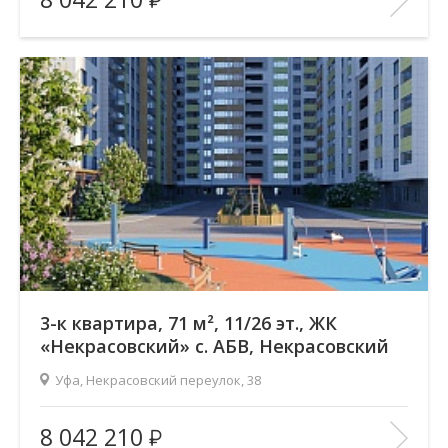
Количество комнат:
3
Район:
Зеленая роща
Этажность:
26
2
Общая площадь:
71.17 м
Отделка помещения:
без отделки
Год постройки дома:
—
В ИЗБРАННОЕ
3-к квартира, 71 м², 11/26 эт., ЖК
«Некрасовский» с. АБВ, Некрасовский
переулок
Уфа, Некрасовский переулок, 38
Жилой комплекс:
ЖК «Некрасовский» с. АБВ
8 042 210
Количество комнат:
3