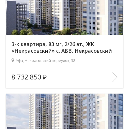
В ИЗБРАННОЕ
3-к квартира, 83 м², 2/26 эт., ЖК
«Некрасовский» с. АБВ, Некрасовский
переулок
Уфа, Некрасовский переулок, 38
Жилой комплекс:
ЖК «Некрасовский» с. АБВ
8 732 850
Количество комнат:
3
Район:
Зеленая роща
Этажность:
26
2
Общая площадь:
83.17 м
Отделка помещения:
без отделки
Год постройки дома:
—