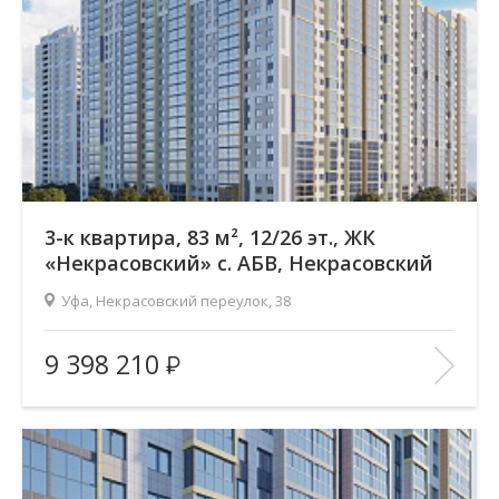
Отделка помещения:
без отделки
Год постройки дома:
—
В ИЗБРАННОЕ
3-к квартира, 83 м², 12/26 эт., ЖК
«Некрасовский» с. АБВ, Некрасовский
переулок
Уфа, Некрасовский переулок, 38
Жилой комплекс:
ЖК «Некрасовский» с. АБВ
9 398 210
Количество комнат:
3
Район:
Зеленая роща
Этажность:
26
2
Общая площадь:
83.17 м