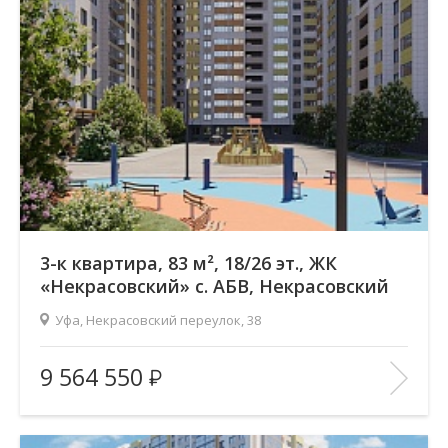
Этажность:
26
2
Общая площадь:
83.17 м
Отделка помещения:
без отделки
Год постройки дома:
—
В ИЗБРАННОЕ
3-к квартира, 83 м², 18/26 эт., ЖК
«Некрасовский» с. АБВ, Некрасовский
переулок
Уфа, Некрасовский переулок, 38
Жилой комплекс:
ЖК «Некрасовский» с. АБВ
9 564 550
Количество комнат:
3
Район:
Зеленая роща
Этажность:
26