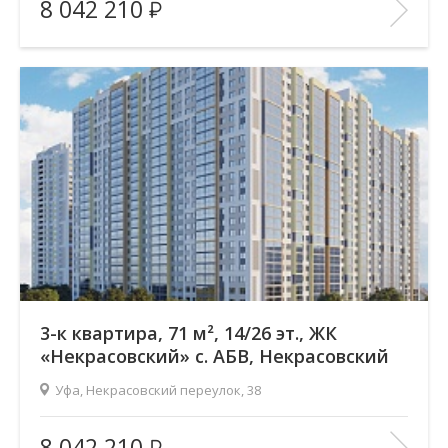
8 042 210
Количество комнат:
3
Район:
Зеленая роща
Этажность:
26
2
Общая площадь:
71.17 м
Отделка помещения:
без отделки
Год постройки дома:
—
В ИЗБРАННОЕ
3-к квартира, 71 м², 14/26 эт., ЖК
«Некрасовский» с. АБВ, Некрасовский
переулок
Уфа, Некрасовский переулок, 38
Жилой комплекс:
ЖК «Некрасовский» с. АБВ
8 042 210