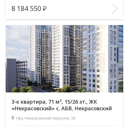
Жилой комплекс:
ЖК «Некрасовский» с. АБВ
8 184 550
Количество комнат:
3
Район:
Зеленая роща
Этажность:
26
2
Общая площадь:
71.17 м
Отделка помещения:
без отделки
Год постройки дома:
—
В ИЗБРАННОЕ
3-к квартира, 71 м², 15/26 эт., ЖК
«Некрасовский» с. АБВ, Некрасовский
переулок
Уфа, Некрасовский переулок, 38
Жилой комплекс:
ЖК «Некрасовский» с. АБВ