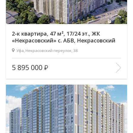
2-к квартира, 47 м², 17/24 эт., ЖК
«Некрасовский» с. АБВ, Некрасовский
переулок
Уфа, Некрасовский переулок, 38
Жилой комплекс:
ЖК «Некрасовский» с. АБВ
5 895 000
Количество комнат:
2
Район:
Зеленая роща
Этажность:
24
2
Общая площадь:
47.16 м
Отделка помещения:
без отделки
Год постройки дома:
2025
В ИЗБРАННОЕ