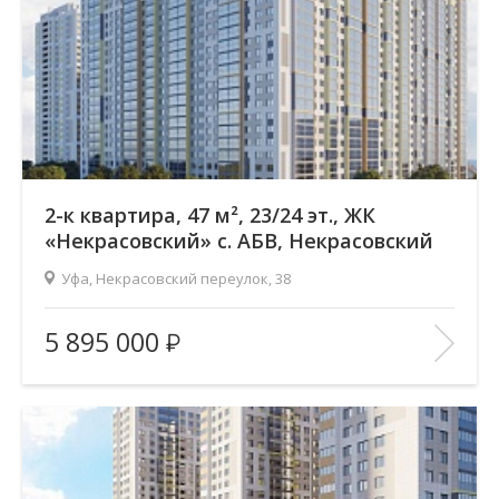
Год постройки дома:
—
В ИЗБРАННОЕ
2-к квартира, 47 м², 23/24 эт., ЖК
«Некрасовский» с. АБВ, Некрасовский
переулок
Уфа, Некрасовский переулок, 38
Жилой комплекс:
ЖК «Некрасовский» с. АБВ
5 895 000
Количество комнат:
2
Район:
Зеленая роща
Этажность:
24
2
Общая площадь:
47.16 м
Отделка помещения:
без отделки