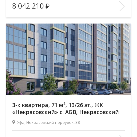
8 042 210
Количество комнат:
3
Район:
Зеленая роща
Этажность:
26
2
Общая площадь:
71.17 м
Отделка помещения:
без отделки
Год постройки дома:
—
В ИЗБРАННОЕ
3-к квартира, 71 м², 13/26 эт., ЖК
«Некрасовский» с. АБВ, Некрасовский
переулок
Уфа, Некрасовский переулок, 38
Жилой комплекс:
ЖК «Некрасовский» с. АБВ