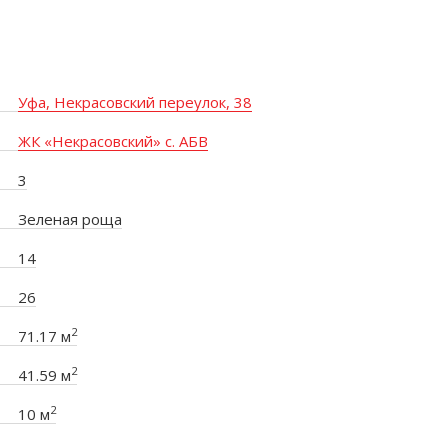
Уфа, Некрасовский переулок, 38
ЖК «Некрасовский» с. АБВ
3
Зеленая роща
14
26
2
71.17 м
2
41.59 м
2
10 м