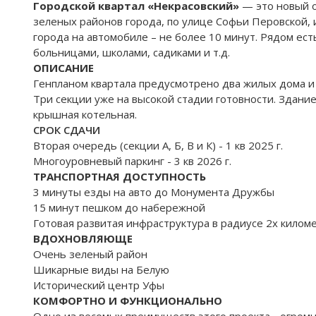
Городской квартал «Некрасовский»
— это новый о
зеленых районов города, по улице Софьи Перовской, 
города на автомобиле – не более 10 минут. Рядом ес
больницами, школами, садиками и т.д.
ОПИСАНИЕ
Генпланом квартала предусмотрено два жилых дома и 
Три секции уже на высокой стадии готовности. Здани
крышная котельная.
СРОК СДАЧИ
Вторая очередь (секции А, Б, В и К) - 1 кв 2025 г.
Многоуровневый паркинг - 3 кв 2026 г.
ТРАНСПОРТНАЯ
ДОСТУПНОСТЬ
3 минуты езды на авто до Монумента Дружбы
15 минут пешком до набережной
Готовая развитая инфраструктура в радиусе 2х килом
ВДОХНОВЛЯЮЩЕ
Очень зеленый район
Шикарные виды на Белую
Исторический центр Уфы
КОМФОРТНО И ФУНКЦИОНАЛЬНО
Одно из весомых преимуществ этого проекта - огром