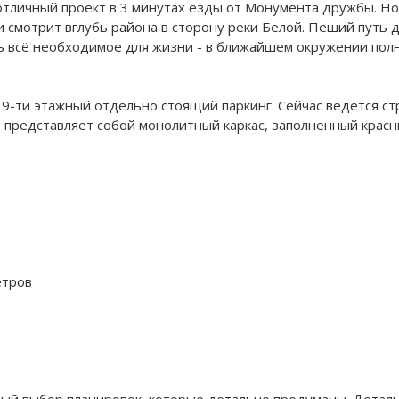
тличный проект в 3 минутах езды от Монумента дружбы. Нов
и смотрит вглубь района в сторону реки Белой. Пеший путь 
ть всё необходимое для жизни - в ближайшем окружении пол
9-ти этажный отдельно стоящий паркинг. Сейчас ведется стр
е представляет собой монолитный каркас, заполненный красн
етров
ный выбор планировок, которые детально продуманы. Деталь