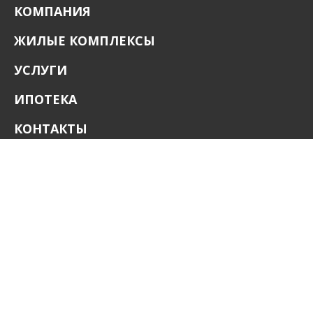
КОМПАНИЯ
ЖИЛЫЕ КОМПЛЕКСЫ
УСЛУГИ
ИПОТЕКА
КОНТАКТЫ
КАТАЛОГ
СВЯЗАТЬСЯ С НАМИ
+7 (937) 150-70-80
200-12-43@mail.ru
г. Уфа, ул. Менделеева, 170, БЦ Парк Сити, оф.
1104