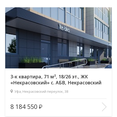
3-к квартира, 71 м², 18/26 эт., ЖК
«Некрасовский» с. АБВ, Некрасовский
переулок
Уфа, Некрасовский переулок, 38
Жилой комплекс:
ЖК «Некрасовский» с. АБВ
8 184 550
Количество комнат:
3
Район:
Зеленая роща