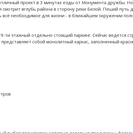
тличный проект в 3 минутах езды от Монумента дружбы. Нов
и смотрит вглубь района в сторону реки Белой. Пеший путь 
ть всё необходимое для жизни - в ближайшем окружении пол
9-ти этажный отдельно стоящий паркинг. Сейчас ведется стр
е представляет собой монолитный каркас, заполненный красн
етров
ный выбор планировок, которые детально продуманы. Деталь