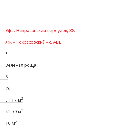
Уфа, Некрасовский переулок, 38
ЖК «Некрасовский» с. АБВ
3
Зеленая роща
6
26
2
71.17 м
2
41.59 м
2
10 м