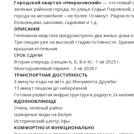
Городской квартал «Некрасовский»
— это новый о
зеленых районов города, по улице Софьи Перовской, 
города на автомобиле – не более 10 минут. Рядом ес
больницами, школами, садиками и т.д.
ОПИСАНИЕ
Генпланом квартала предусмотрено два жилых дома и 
Три секции уже на высокой стадии готовности. Здани
крышная котельная.
СРОК СДАЧИ
Вторая очередь (секции А, Б, В и К) - 1 кв 2025 г.
Многоуровневый паркинг - 3 кв 2026 г.
ТРАНСПОРТНАЯ
ДОСТУПНОСТЬ
3 минуты езды на авто до Монумента Дружбы
15 минут пешком до набережной
Готовая развитая инфраструктура в радиусе 2х килом
ВДОХНОВЛЯЮЩЕ
Очень зеленый район
Шикарные виды на Белую
Исторический центр Уфы
КОМФОРТНО И ФУНКЦИОНАЛЬНО
Одно из весомых преимуществ этого проекта - огром