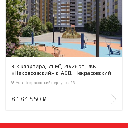
3-к квартира, 71 м², 20/26 эт., ЖК
«Некрасовский» с. АБВ, Некрасовский
переулок
Уфа, Некрасовский переулок, 38
Жилой комплекс:
ЖК «Некрасовский» с. АБВ
8 184 550
Количество комнат:
3
Район:
Зеленая роща
Этажность:
26
2
Общая площадь:
71.17 м