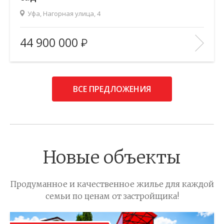
Уфа, Нагорная улица, 4
2
Площадь (общ/жил/кух), м
:
416/205.9/22.9
44 900 000
Количество комнат:
7
Этаж:
1/2
В ИЗБРАННОЕ
ВСЕ ПРЕДЛОЖЕНИЯ
Новые объекты
Продуманное и качественное жилье для каждой
семьи по ценам от застройщика!