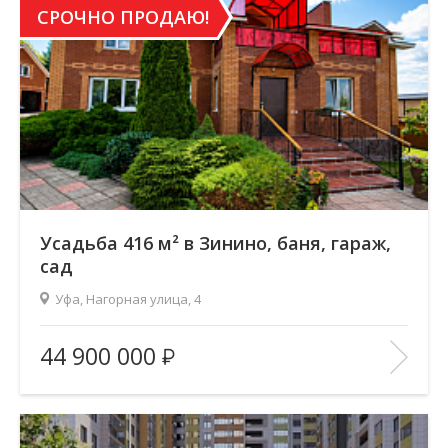
СРОЧНО ПРОДАЮ!
Усадьба 416 м² в Зинино, баня, гараж,
сад
Уфа, Нагорная улица, 4
2
Площадь (общ/жил/кух), м
:
416/205.9/22.9
44 900 000
Количество комнат:
7
Этаж:
1/2
В ИЗБРАННОЕ