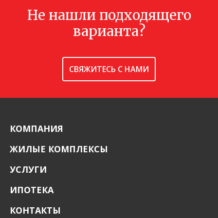
Не нашли подходящего
Отделка помещения:
без отделки
Год постройки дома:
—
варианта?
В ИЗБРАННОЕ
СВЯЖИТЕСЬ С НАМИ
КОМПАНИЯ
ЖИЛЫЕ КОМПЛЕКСЫ
УСЛУГИ
ИПОТЕКА
КОНТАКТЫ