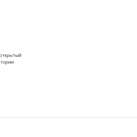
 открытый
итории