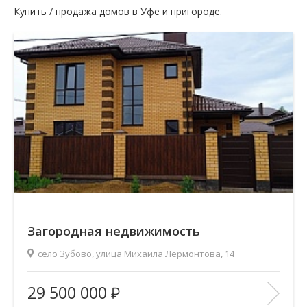
Купить / продажа домов в Уфе и пригороде.
Загородная недвижимость
село Зубово, улица Михаила Лермонтова, 14
Площадь
(общ. /жил. /кухня), м2:
170/105/17
29 500 000
Количество комнат:
4