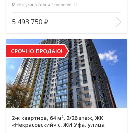
Перовской, 22
Уфа, улица Софьи Перовской, 22
Площадь
(общ. /жил. /кухня), м2:
43.95/26.21/10
5 493 750
Количество комнат:
Студия
Этаж:
15/26
В ИЗБРАННОЕ
СРОЧНО ПРОДАЮ!
2-к квартира, 64 м², 2/26 этаж, ЖК
«Некрасовский» с. ЖИ Уфа, улица
Софьи Перовской, 22