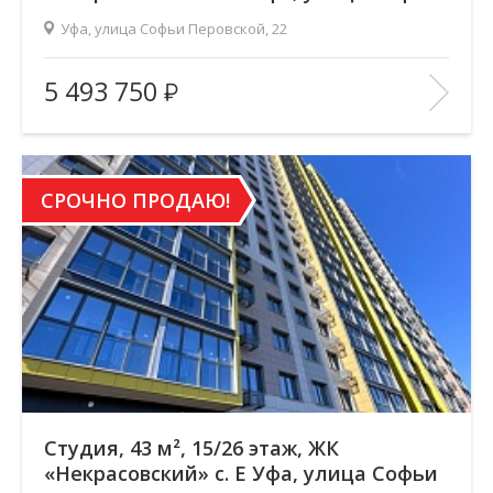
Перовской, 22
Уфа, улица Софьи Перовской, 22
Площадь
(общ. /жил. /кухня), м2:
43.95/26.21/10
5 493 750
Количество комнат:
Студия
Этаж:
16/26
В ИЗБРАННОЕ
СРОЧНО ПРОДАЮ!
Студия, 43 м², 15/26 этаж, ЖК
«Некрасовский» с. Е Уфа, улица Софьи