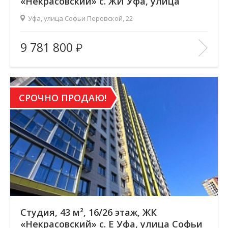
«Некрасовский» с. ЖИ Уфа, улица
Софьи Перовской, 22
Уфа, улица Софьи Перовской, 22
Площадь
(общ. /жил. /кухня), м2:
69.87/41.32/10
9 781 800
Количество комнат:
2
Этаж:
26/26
В ИЗБРАННОЕ
СРОЧНО ПРОДАЮ!
Студия, 43 м², 16/26 этаж, ЖК
«Некрасовский» с. Е Уфа, улица Софьи